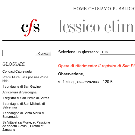
HOME
CHI SIAMO
PUBBLICA
Seleziona un glossario:
GLOSSARI
Opera di riferimento:
Il registro di San P
Condaxi Cabrevadu
Observatione
,
Predu Mura. Sas poesias d'una
bida
s. f. sing.,
osservazione
, 120.5.
Il condaghe di San Gavino
Agricoltura di Sardegna
Il registro di San Pietro di Sorres
Il condaghe di San Michele di
Salvennor
Il condaghe di Santa Maria di
Bonarcado
Sa Vitta et sa Morte, et Passione
de sanctu Gavinu, Prothu et
Januariu