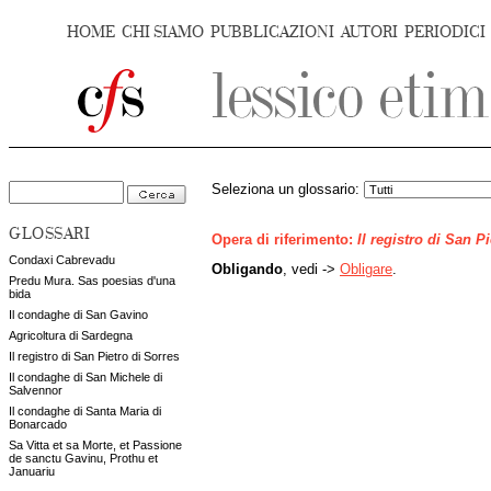
HOME
CHI SIAMO
PUBBLICAZIONI
AUTORI
PERIODICI
Seleziona un glossario:
GLOSSARI
Opera di riferimento:
Il registro di San P
Condaxi Cabrevadu
Obligando
, vedi ->
Obligare
.
Predu Mura. Sas poesias d'una
bida
Il condaghe di San Gavino
Agricoltura di Sardegna
Il registro di San Pietro di Sorres
Il condaghe di San Michele di
Salvennor
Il condaghe di Santa Maria di
Bonarcado
Sa Vitta et sa Morte, et Passione
de sanctu Gavinu, Prothu et
Januariu