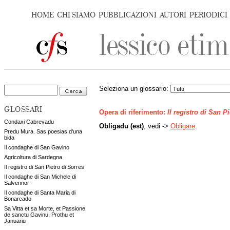
HOME
CHI SIAMO
PUBBLICAZIONI
AUTORI
PERIODICI
Seleziona un glossario:
GLOSSARI
Opera di riferimento:
Il registro di San P
Condaxi Cabrevadu
Obligadu (est)
, vedi ->
Obligare
.
Predu Mura. Sas poesias d'una
bida
Il condaghe di San Gavino
Agricoltura di Sardegna
Il registro di San Pietro di Sorres
Il condaghe di San Michele di
Salvennor
Il condaghe di Santa Maria di
Bonarcado
Sa Vitta et sa Morte, et Passione
de sanctu Gavinu, Prothu et
Januariu