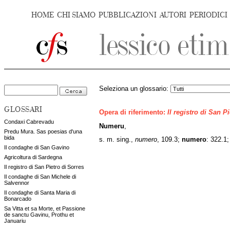
HOME
CHI SIAMO
PUBBLICAZIONI
AUTORI
PERIODICI
Seleziona un glossario:
GLOSSARI
Opera di riferimento:
Il registro di San P
Condaxi Cabrevadu
Numeru
,
Predu Mura. Sas poesias d'una
bida
s. m. sing.,
numero
, 109.3;
numero
: 322.1
Il condaghe di San Gavino
Agricoltura di Sardegna
Il registro di San Pietro di Sorres
Il condaghe di San Michele di
Salvennor
Il condaghe di Santa Maria di
Bonarcado
Sa Vitta et sa Morte, et Passione
de sanctu Gavinu, Prothu et
Januariu