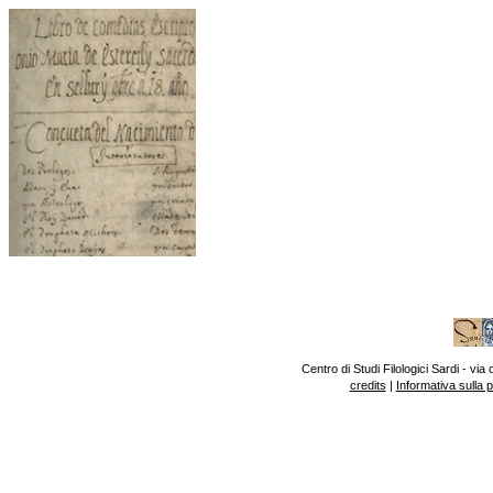
Centro di Studi Filologici Sardi - v
credits
|
Informativa sulla 