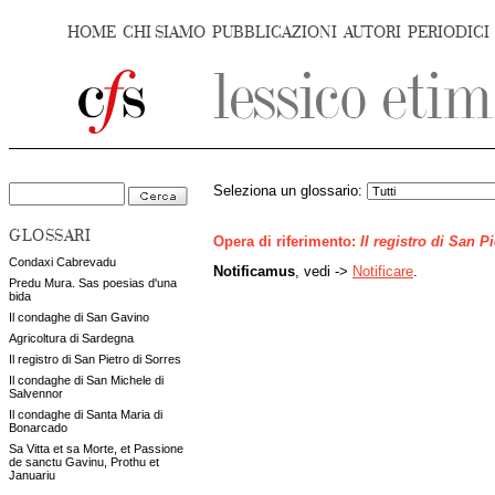
HOME
CHI SIAMO
PUBBLICAZIONI
AUTORI
PERIODICI
Seleziona un glossario:
GLOSSARI
Opera di riferimento:
Il registro di San P
Condaxi Cabrevadu
Notificamus
, vedi ->
Notificare
.
Predu Mura. Sas poesias d'una
bida
Il condaghe di San Gavino
Agricoltura di Sardegna
Il registro di San Pietro di Sorres
Il condaghe di San Michele di
Salvennor
Il condaghe di Santa Maria di
Bonarcado
Sa Vitta et sa Morte, et Passione
de sanctu Gavinu, Prothu et
Januariu