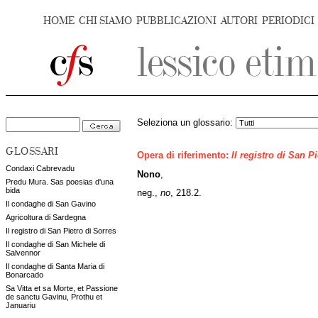
HOME
CHI SIAMO
PUBBLICAZIONI
AUTORI
PERIODICI
Seleziona un glossario:
GLOSSARI
Opera di riferimento:
Il registro di San P
Condaxi Cabrevadu
Nono
,
Predu Mura. Sas poesias d'una
bida
neg.,
no
, 218.2.
Il condaghe di San Gavino
Agricoltura di Sardegna
Il registro di San Pietro di Sorres
Il condaghe di San Michele di
Salvennor
Il condaghe di Santa Maria di
Bonarcado
Sa Vitta et sa Morte, et Passione
de sanctu Gavinu, Prothu et
Januariu