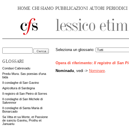
HOME
CHI SIAMO
PUBBLICAZIONI
AUTORI
PERIODICI
Seleziona un glossario:
GLOSSARI
Opera di riferimento:
Il registro di San P
Condaxi Cabrevadu
Nominadu
, vedi ->
Nominare
.
Predu Mura. Sas poesias d'una
bida
Il condaghe di San Gavino
Agricoltura di Sardegna
Il registro di San Pietro di Sorres
Il condaghe di San Michele di
Salvennor
Il condaghe di Santa Maria di
Bonarcado
Sa Vitta et sa Morte, et Passione
de sanctu Gavinu, Prothu et
Januariu