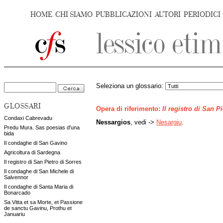
HOME
CHI SIAMO
PUBBLICAZIONI
AUTORI
PERIODICI
Seleziona un glossario:
GLOSSARI
Opera di riferimento:
Il registro di San P
Condaxi Cabrevadu
Nessargios
, vedi ->
Nesargiu
.
Predu Mura. Sas poesias d'una
bida
Il condaghe di San Gavino
Agricoltura di Sardegna
Il registro di San Pietro di Sorres
Il condaghe di San Michele di
Salvennor
Il condaghe di Santa Maria di
Bonarcado
Sa Vitta et sa Morte, et Passione
de sanctu Gavinu, Prothu et
Januariu