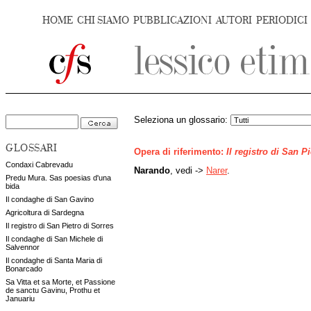
HOME
CHI SIAMO
PUBBLICAZIONI
AUTORI
PERIODICI
Seleziona un glossario:
GLOSSARI
Opera di riferimento:
Il registro di San P
Condaxi Cabrevadu
Narando
, vedi ->
Narer
.
Predu Mura. Sas poesias d'una
bida
Il condaghe di San Gavino
Agricoltura di Sardegna
Il registro di San Pietro di Sorres
Il condaghe di San Michele di
Salvennor
Il condaghe di Santa Maria di
Bonarcado
Sa Vitta et sa Morte, et Passione
de sanctu Gavinu, Prothu et
Januariu