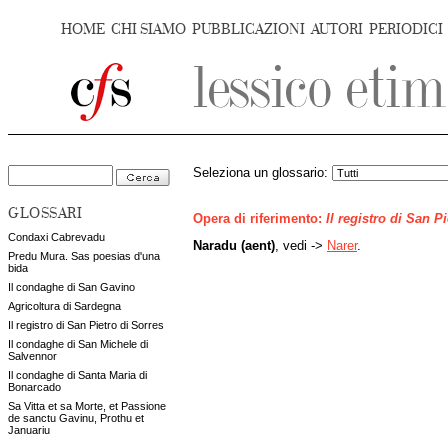
HOME
CHI SIAMO
PUBBLICAZIONI
AUTORI
PERIODICI
Seleziona un glossario:
GLOSSARI
Opera di riferimento:
Il registro di San P
Condaxi Cabrevadu
Naradu (aent)
, vedi ->
Narer
.
Predu Mura. Sas poesias d'una
bida
Il condaghe di San Gavino
Agricoltura di Sardegna
Il registro di San Pietro di Sorres
Il condaghe di San Michele di
Salvennor
Il condaghe di Santa Maria di
Bonarcado
Sa Vitta et sa Morte, et Passione
de sanctu Gavinu, Prothu et
Januariu