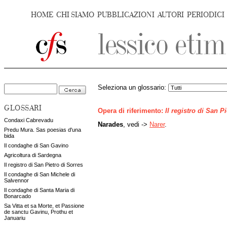
HOME
CHI SIAMO
PUBBLICAZIONI
AUTORI
PERIODICI
Seleziona un glossario:
GLOSSARI
Opera di riferimento:
Il registro di San P
Condaxi Cabrevadu
Narades
, vedi ->
Narer
.
Predu Mura. Sas poesias d'una
bida
Il condaghe di San Gavino
Agricoltura di Sardegna
Il registro di San Pietro di Sorres
Il condaghe di San Michele di
Salvennor
Il condaghe di Santa Maria di
Bonarcado
Sa Vitta et sa Morte, et Passione
de sanctu Gavinu, Prothu et
Januariu