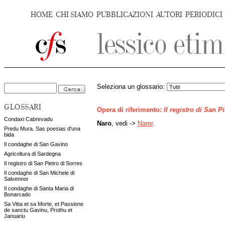
HOME
CHI SIAMO
PUBBLICAZIONI
AUTORI
PERIODICI
Seleziona un glossario:
GLOSSARI
Opera di riferimento:
Il registro di San P
Condaxi Cabrevadu
Naro
, vedi ->
Narer
.
Predu Mura. Sas poesias d'una
bida
Il condaghe di San Gavino
Agricoltura di Sardegna
Il registro di San Pietro di Sorres
Il condaghe di San Michele di
Salvennor
Il condaghe di Santa Maria di
Bonarcado
Sa Vitta et sa Morte, et Passione
de sanctu Gavinu, Prothu et
Januariu