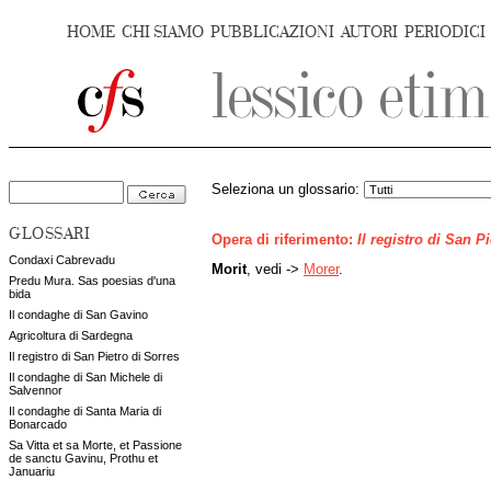
HOME
CHI SIAMO
PUBBLICAZIONI
AUTORI
PERIODICI
Seleziona un glossario:
GLOSSARI
Opera di riferimento:
Il registro di San P
Condaxi Cabrevadu
Morit
, vedi ->
Morer
.
Predu Mura. Sas poesias d'una
bida
Il condaghe di San Gavino
Agricoltura di Sardegna
Il registro di San Pietro di Sorres
Il condaghe di San Michele di
Salvennor
Il condaghe di Santa Maria di
Bonarcado
Sa Vitta et sa Morte, et Passione
de sanctu Gavinu, Prothu et
Januariu