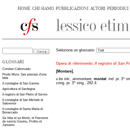
HOME
CHI SIAMO
PUBBLICAZIONI
AUTORI
PERIODICI
Seleziona un glossario:
GLOSSARI
Opera di riferimento:
Il registro di San P
Condaxi Cabrevadu
[Montare]
,
Predu Mura. Sas poesias d'una
bida
v.bo intr.,
ammontare,
montat
:
ind. pr. 3^ s
cong. pr. 3^ sing., 282.4.
Il condaghe di San Gavino
Agricoltura di Sardegna
Il registro di San Pietro di Sorres
Il condaghe di San Michele di
Salvennor
Il condaghe di Santa Maria di
Bonarcado
Sa Vitta et sa Morte, et Passione
de sanctu Gavinu, Prothu et
Januariu