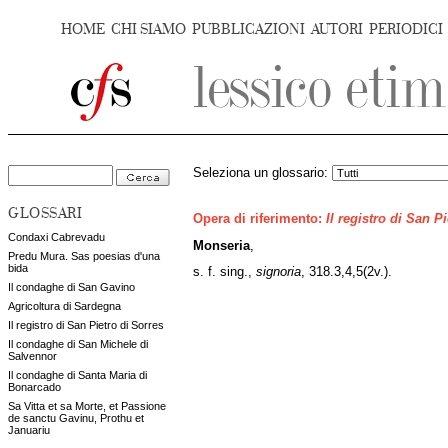
HOME
CHI SIAMO
PUBBLICAZIONI
AUTORI
PERIODICI
Seleziona un glossario:
GLOSSARI
Opera di riferimento:
Il registro di San P
Condaxi Cabrevadu
Monseria
,
Predu Mura. Sas poesias d'una
bida
s. f. sing.,
signoria
, 318.3,4,5(2v.).
Il condaghe di San Gavino
Agricoltura di Sardegna
Il registro di San Pietro di Sorres
Il condaghe di San Michele di
Salvennor
Il condaghe di Santa Maria di
Bonarcado
Sa Vitta et sa Morte, et Passione
de sanctu Gavinu, Prothu et
Januariu