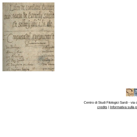
Centro di Studi Filologici Sardi - v
credits
|
Informativa sulla 