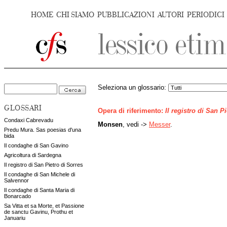
HOME
CHI SIAMO
PUBBLICAZIONI
AUTORI
PERIODICI
Seleziona un glossario:
GLOSSARI
Opera di riferimento:
Il registro di San P
Condaxi Cabrevadu
Monsen
, vedi ->
Messer
.
Predu Mura. Sas poesias d'una
bida
Il condaghe di San Gavino
Agricoltura di Sardegna
Il registro di San Pietro di Sorres
Il condaghe di San Michele di
Salvennor
Il condaghe di Santa Maria di
Bonarcado
Sa Vitta et sa Morte, et Passione
de sanctu Gavinu, Prothu et
Januariu