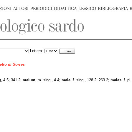
ZIONI
AUTORI
PERIODICI
DIDATTICA
LESSICO
BIBLIOGRAFIA
Lettera:
ietro di Sorres
 4.5; 341.2;
malum
: m. sing., 4.4;
mala
: f. sing., 128.2; 263.2;
malas
: f. p