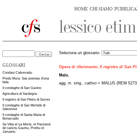
HOME
CHI SIAMO
PUBBLICA
Seleziona un glossario:
GLOSSARI
Opera di riferimento:
Il registro di San P
Condaxi Cabrevadu
Malu
,
Predu Mura. Sas poesias d'una
bida
agg. m. sing.,
cattivo
< MALUS (REW 5273),
Il condaghe di San Gavino
Agricoltura di Sardegna
Il registro di San Pietro di Sorres
Il condaghe di San Michele di
Salvennor
Il condaghe di Santa Maria di
Bonarcado
Sa Vitta et sa Morte, et Passione
de sanctu Gavinu, Prothu et
Januariu