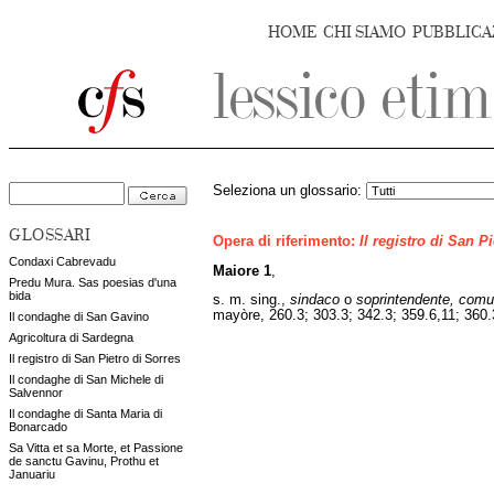
HOME
CHI SIAMO
PUBBLICA
Seleziona un glossario:
GLOSSARI
Opera di riferimento:
Il registro di San P
Condaxi Cabrevadu
Maiore 1
,
Predu Mura. Sas poesias d'una
bida
s. m. sing.,
sindaco
o
soprintendente, comu
mayòre, 260.3; 303.3; 342.3; 359.6,11; 360
Il condaghe di San Gavino
Agricoltura di Sardegna
Il registro di San Pietro di Sorres
Il condaghe di San Michele di
Salvennor
Il condaghe di Santa Maria di
Bonarcado
Sa Vitta et sa Morte, et Passione
de sanctu Gavinu, Prothu et
Januariu