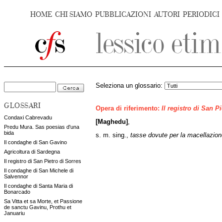
HOME
CHI SIAMO
PUBBLICAZIONI
AUTORI
PERIODICI
Seleziona un glossario:
GLOSSARI
Opera di riferimento:
Il registro di San P
Condaxi Cabrevadu
[Maghedu]
,
Predu Mura. Sas poesias d'una
bida
s. m. sing.,
tasse dovute per la macellazio
Il condaghe di San Gavino
Agricoltura di Sardegna
Il registro di San Pietro di Sorres
Il condaghe di San Michele di
Salvennor
Il condaghe di Santa Maria di
Bonarcado
Sa Vitta et sa Morte, et Passione
de sanctu Gavinu, Prothu et
Januariu