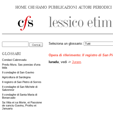
HOME
CHI SIAMO
PUBBLICAZIONI
AUTORI
PERIODICI
Seleziona un glossario:
GLOSSARI
Opera di riferimento:
Il registro di San P
Condaxi Cabrevadu
Iuradu
, vedi ->
Jurare
.
Predu Mura. Sas poesias d'una
bida
Il condaghe di San Gavino
Agricoltura di Sardegna
Il registro di San Pietro di Sorres
Il condaghe di San Michele di
Salvennor
Il condaghe di Santa Maria di
Bonarcado
Sa Vitta et sa Morte, et Passione
de sanctu Gavinu, Prothu et
Januariu