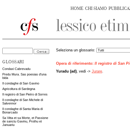
HOME
CHI SIAMO
PUBBLICA
Seleziona un glossario:
GLOSSARI
Opera di riferimento:
Il registro di San P
Condaxi Cabrevadu
Yuradu (ad)
, vedi ->
Jurare
.
Predu Mura. Sas poesias d'una
bida
Il condaghe di San Gavino
Agricoltura di Sardegna
Il registro di San Pietro di Sorres
Il condaghe di San Michele di
Salvennor
Il condaghe di Santa Maria di
Bonarcado
Sa Vitta et sa Morte, et Passione
de sanctu Gavinu, Prothu et
Januariu