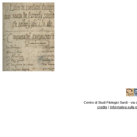
Centro di Studi Filologici Sardi - v
credits
|
Informativa sulla 