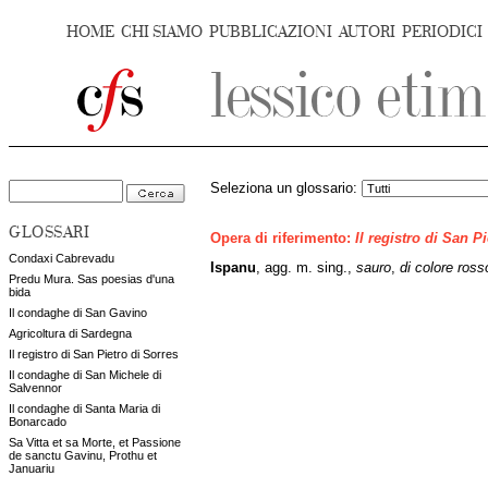
HOME
CHI SIAMO
PUBBLICAZIONI
AUTORI
PERIODICI
Seleziona un glossario:
GLOSSARI
Opera di riferimento:
Il registro di San P
Condaxi Cabrevadu
Ispanu
, agg. m. sing.,
sauro
,
di colore ross
Predu Mura. Sas poesias d'una
bida
Il condaghe di San Gavino
Agricoltura di Sardegna
Il registro di San Pietro di Sorres
Il condaghe di San Michele di
Salvennor
Il condaghe di Santa Maria di
Bonarcado
Sa Vitta et sa Morte, et Passione
de sanctu Gavinu, Prothu et
Januariu