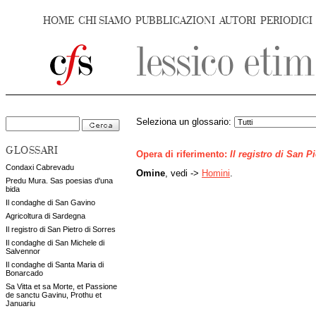
HOME
CHI SIAMO
PUBBLICAZIONI
AUTORI
PERIODICI
Seleziona un glossario:
GLOSSARI
Opera di riferimento:
Il registro di San P
Condaxi Cabrevadu
Omine
, vedi ->
Homini
.
Predu Mura. Sas poesias d'una
bida
Il condaghe di San Gavino
Agricoltura di Sardegna
Il registro di San Pietro di Sorres
Il condaghe di San Michele di
Salvennor
Il condaghe di Santa Maria di
Bonarcado
Sa Vitta et sa Morte, et Passione
de sanctu Gavinu, Prothu et
Januariu