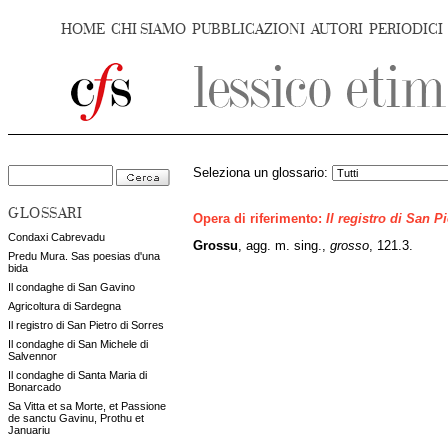
HOME
CHI SIAMO
PUBBLICAZIONI
AUTORI
PERIODICI
Seleziona un glossario:
GLOSSARI
Opera di riferimento:
Il registro di San P
Condaxi Cabrevadu
Grossu
, agg. m. sing.,
grosso
, 121.3.
Predu Mura. Sas poesias d'una
bida
Il condaghe di San Gavino
Agricoltura di Sardegna
Il registro di San Pietro di Sorres
Il condaghe di San Michele di
Salvennor
Il condaghe di Santa Maria di
Bonarcado
Sa Vitta et sa Morte, et Passione
de sanctu Gavinu, Prothu et
Januariu