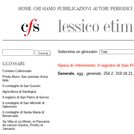
HOME
CHI SIAMO
PUBBLICAZIONI
AUTORI
PERIODICI
Seleziona un glossario:
GLOSSARI
Opera di riferimento:
Il registro di San P
Condaxi Cabrevadu
Generale
, agg.,
generale
, 254.2; 319.18,21
Predu Mura. Sas poesias d'una
bida
Il condaghe di San Gavino
Agricoltura di Sardegna
Il registro di San Pietro di Sorres
Il condaghe di San Michele di
Salvennor
Il condaghe di Santa Maria di
Bonarcado
Sa Vitta et sa Morte, et Passione
de sanctu Gavinu, Prothu et
Januariu