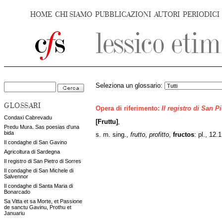
HOME
CHI SIAMO
PUBBLICAZIONI
AUTORI
PERIODICI
Seleziona un glossario:
GLOSSARI
Opera di riferimento:
Il registro di San P
Condaxi Cabrevadu
[Fruttu]
,
Predu Mura. Sas poesias d'una
bida
s. m. sing.,
frutto
,
profitto
,
fructos
: pl., 12.
Il condaghe di San Gavino
Agricoltura di Sardegna
Il registro di San Pietro di Sorres
Il condaghe di San Michele di
Salvennor
Il condaghe di Santa Maria di
Bonarcado
Sa Vitta et sa Morte, et Passione
de sanctu Gavinu, Prothu et
Januariu