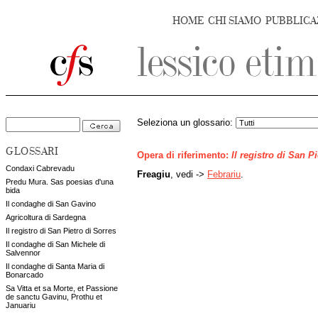
HOME
CHI SIAMO
PUBBLICA
Seleziona un glossario:
GLOSSARI
Opera di riferimento:
Il registro di San P
Condaxi Cabrevadu
Freagiu
, vedi ->
Febrariu
.
Predu Mura. Sas poesias d'una
bida
Il condaghe di San Gavino
Agricoltura di Sardegna
Il registro di San Pietro di Sorres
Il condaghe di San Michele di
Salvennor
Il condaghe di Santa Maria di
Bonarcado
Sa Vitta et sa Morte, et Passione
de sanctu Gavinu, Prothu et
Januariu