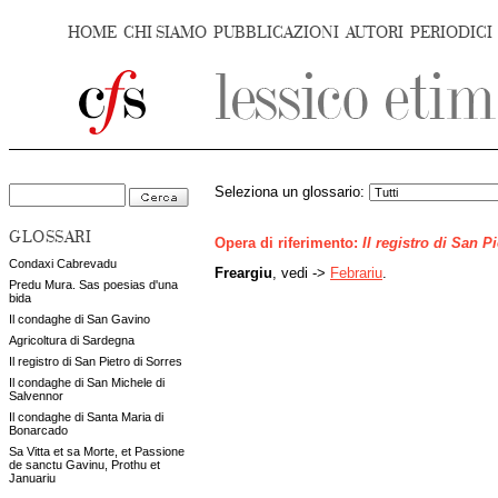
HOME
CHI SIAMO
PUBBLICAZIONI
AUTORI
PERIODICI
Seleziona un glossario:
GLOSSARI
Opera di riferimento:
Il registro di San P
Condaxi Cabrevadu
Freargiu
, vedi ->
Febrariu
.
Predu Mura. Sas poesias d'una
bida
Il condaghe di San Gavino
Agricoltura di Sardegna
Il registro di San Pietro di Sorres
Il condaghe di San Michele di
Salvennor
Il condaghe di Santa Maria di
Bonarcado
Sa Vitta et sa Morte, et Passione
de sanctu Gavinu, Prothu et
Januariu