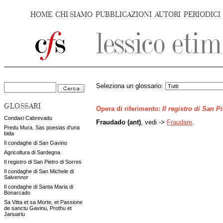
HOME
CHI SIAMO
PUBBLICAZIONI
AUTORI
PERIODICI
Seleziona un glossario:
GLOSSARI
Opera di riferimento:
Il registro di San P
Condaxi Cabrevadu
Fraudado (ant)
, vedi ->
Fraudare
.
Predu Mura. Sas poesias d'una
bida
Il condaghe di San Gavino
Agricoltura di Sardegna
Il registro di San Pietro di Sorres
Il condaghe di San Michele di
Salvennor
Il condaghe di Santa Maria di
Bonarcado
Sa Vitta et sa Morte, et Passione
de sanctu Gavinu, Prothu et
Januariu