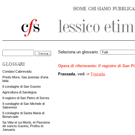
HOME
CHI SIAMO
PUBBLICA
Seleziona un glossario:
GLOSSARI
Opera di riferimento:
Il registro di San P
Condaxi Cabrevadu
Frassada
, vedi ->
Frasada
.
Predu Mura. Sas poesias d'una
bida
Il condaghe di San Gavino
Agricoltura di Sardegna
Il registro di San Pietro di Sorres
Il condaghe di San Michele di
Salvennor
Il condaghe di Santa Maria di
Bonarcado
Sa Vitta et sa Morte, et Passione
de sanctu Gavinu, Prothu et
Januariu