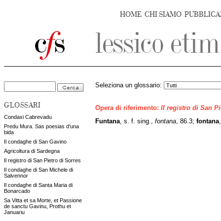
HOME
CHI SIAMO
PUBBLICA
Seleziona un glossario:
GLOSSARI
Opera di riferimento:
Il registro di San P
Condaxi Cabrevadu
Funtana
, s. f. sing.,
fontana
, 86.3;
fontana
Predu Mura. Sas poesias d'una
bida
Il condaghe di San Gavino
Agricoltura di Sardegna
Il registro di San Pietro di Sorres
Il condaghe di San Michele di
Salvennor
Il condaghe di Santa Maria di
Bonarcado
Sa Vitta et sa Morte, et Passione
de sanctu Gavinu, Prothu et
Januariu