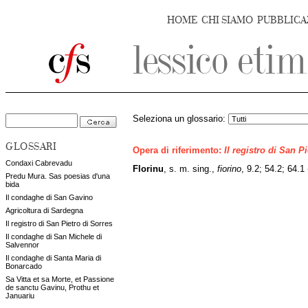
HOME
CHI SIAMO
PUBBLICA
Seleziona un glossario:
GLOSSARI
Opera di riferimento:
Il registro di San P
Condaxi Cabrevadu
Florinu
, s. m. sing.,
fiorino
, 9.2; 54.2; 64.1
Predu Mura. Sas poesias d'una
bida
Il condaghe di San Gavino
Agricoltura di Sardegna
Il registro di San Pietro di Sorres
Il condaghe di San Michele di
Salvennor
Il condaghe di Santa Maria di
Bonarcado
Sa Vitta et sa Morte, et Passione
de sanctu Gavinu, Prothu et
Januariu