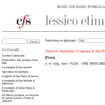
HOME
CHI SIAMO
PUBBLICA
Seleziona un glossario:
GLOSSARI
Opera di riferimento:
Il registro di San P
Condaxi Cabrevadu
[Fiore]
,
Predu Mura. Sas poesias d'una
bida
s. m. sing.,
fiori
< FLOS, - ŌRE (REW 3382
Il condaghe di San Gavino
Agricoltura di Sardegna
Il registro di San Pietro di Sorres
Il condaghe di San Michele di
Salvennor
Il condaghe di Santa Maria di
Bonarcado
Sa Vitta et sa Morte, et Passione
de sanctu Gavinu, Prothu et
Januariu