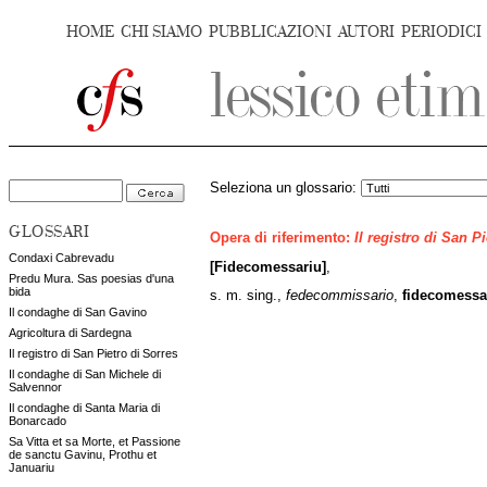
HOME
CHI SIAMO
PUBBLICAZIONI
AUTORI
PERIODICI
Seleziona un glossario:
GLOSSARI
Opera di riferimento:
Il registro di San P
Condaxi Cabrevadu
[Fidecomessariu]
,
Predu Mura. Sas poesias d'una
bida
s. m. sing.,
fedecommissario
,
fidecomessa
Il condaghe di San Gavino
Agricoltura di Sardegna
Il registro di San Pietro di Sorres
Il condaghe di San Michele di
Salvennor
Il condaghe di Santa Maria di
Bonarcado
Sa Vitta et sa Morte, et Passione
de sanctu Gavinu, Prothu et
Januariu