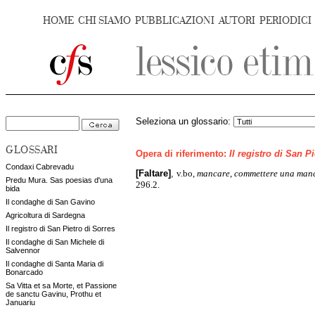
HOME
CHI SIAMO
PUBBLICAZIONI
AUTORI
PERIODICI
Seleziona un glossario:
GLOSSARI
Opera di riferimento:
Il registro di San P
Condaxi Cabrevadu
v.bo,
mancare
,
commettere una man
[Faltare]
,
Predu Mura. Sas poesias d'una
296.2.
bida
Il condaghe di San Gavino
Agricoltura di Sardegna
Il registro di San Pietro di Sorres
Il condaghe di San Michele di
Salvennor
Il condaghe di Santa Maria di
Bonarcado
Sa Vitta et sa Morte, et Passione
de sanctu Gavinu, Prothu et
Januariu