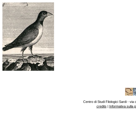
Centro di Studi Filologici Sardi - v
credits
|
Informativa sulla 