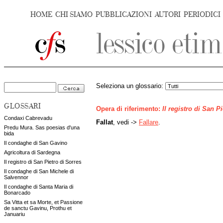
HOME
CHI SIAMO
PUBBLICAZIONI
AUTORI
PERIODICI
Seleziona un glossario:
GLOSSARI
Opera di riferimento:
Il registro di San P
Condaxi Cabrevadu
Fallat
, vedi ->
Fallare
.
Predu Mura. Sas poesias d'una
bida
Il condaghe di San Gavino
Agricoltura di Sardegna
Il registro di San Pietro di Sorres
Il condaghe di San Michele di
Salvennor
Il condaghe di Santa Maria di
Bonarcado
Sa Vitta et sa Morte, et Passione
de sanctu Gavinu, Prothu et
Januariu