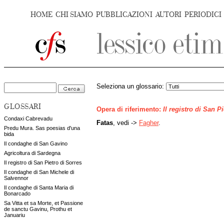
HOME
CHI SIAMO
PUBBLICAZIONI
AUTORI
PERIODICI
Seleziona un glossario:
GLOSSARI
Opera di riferimento:
Il registro di San P
Condaxi Cabrevadu
Fatas
, vedi ->
Fagher
.
Predu Mura. Sas poesias d'una
bida
Il condaghe di San Gavino
Agricoltura di Sardegna
Il registro di San Pietro di Sorres
Il condaghe di San Michele di
Salvennor
Il condaghe di Santa Maria di
Bonarcado
Sa Vitta et sa Morte, et Passione
de sanctu Gavinu, Prothu et
Januariu