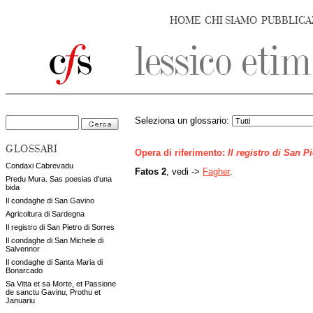
HOME
CHI SIAMO
PUBBLICA
Seleziona un glossario:
GLOSSARI
Opera di riferimento:
Il registro di San P
Condaxi Cabrevadu
Fatos 2
, vedi ->
Fagher
.
Predu Mura. Sas poesias d'una
bida
Il condaghe di San Gavino
Agricoltura di Sardegna
Il registro di San Pietro di Sorres
Il condaghe di San Michele di
Salvennor
Il condaghe di Santa Maria di
Bonarcado
Sa Vitta et sa Morte, et Passione
de sanctu Gavinu, Prothu et
Januariu