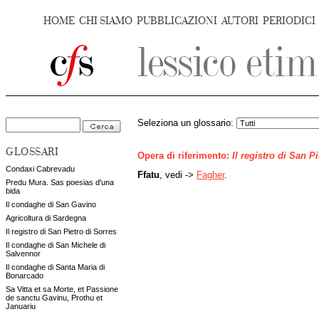
HOME
CHI SIAMO
PUBBLICAZIONI
AUTORI
PERIODICI
Seleziona un glossario:
GLOSSARI
Opera di riferimento:
Il registro di San P
Condaxi Cabrevadu
Ffatu
, vedi ->
Fagher
.
Predu Mura. Sas poesias d'una
bida
Il condaghe di San Gavino
Agricoltura di Sardegna
Il registro di San Pietro di Sorres
Il condaghe di San Michele di
Salvennor
Il condaghe di Santa Maria di
Bonarcado
Sa Vitta et sa Morte, et Passione
de sanctu Gavinu, Prothu et
Januariu