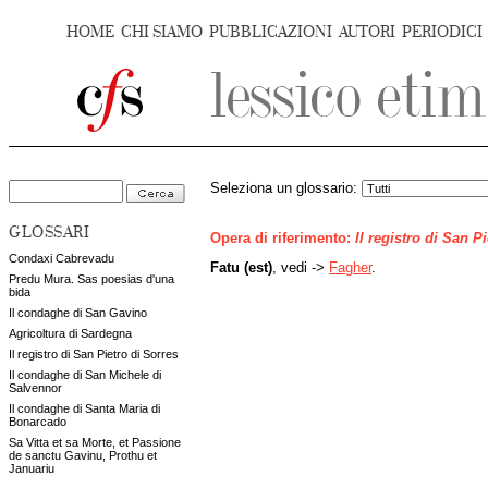
HOME
CHI SIAMO
PUBBLICAZIONI
AUTORI
PERIODICI
Seleziona un glossario:
GLOSSARI
Opera di riferimento:
Il registro di San P
Condaxi Cabrevadu
Fatu (est)
, vedi ->
Fagher
.
Predu Mura. Sas poesias d'una
bida
Il condaghe di San Gavino
Agricoltura di Sardegna
Il registro di San Pietro di Sorres
Il condaghe di San Michele di
Salvennor
Il condaghe di Santa Maria di
Bonarcado
Sa Vitta et sa Morte, et Passione
de sanctu Gavinu, Prothu et
Januariu