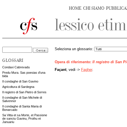
HOME
CHI SIAMO
PUBBLICA
Seleziona un glossario:
GLOSSARI
Opera di riferimento:
Il registro di San P
Condaxi Cabrevadu
Façant
, vedi ->
Fagher
.
Predu Mura. Sas poesias d'una
bida
Il condaghe di San Gavino
Agricoltura di Sardegna
Il registro di San Pietro di Sorres
Il condaghe di San Michele di
Salvennor
Il condaghe di Santa Maria di
Bonarcado
Sa Vitta et sa Morte, et Passione
de sanctu Gavinu, Prothu et
Januariu