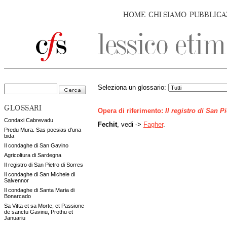
HOME
CHI SIAMO
PUBBLICA
Seleziona un glossario:
GLOSSARI
Opera di riferimento:
Il registro di San P
Condaxi Cabrevadu
Fechit
, vedi ->
Fagher
.
Predu Mura. Sas poesias d'una
bida
Il condaghe di San Gavino
Agricoltura di Sardegna
Il registro di San Pietro di Sorres
Il condaghe di San Michele di
Salvennor
Il condaghe di Santa Maria di
Bonarcado
Sa Vitta et sa Morte, et Passione
de sanctu Gavinu, Prothu et
Januariu