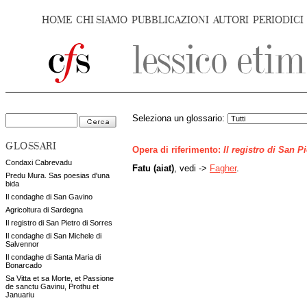
HOME
CHI SIAMO
PUBBLICAZIONI
AUTORI
PERIODICI
Seleziona un glossario:
GLOSSARI
Opera di riferimento:
Il registro di San P
Condaxi Cabrevadu
Fatu (aiat)
, vedi ->
Fagher
.
Predu Mura. Sas poesias d'una
bida
Il condaghe di San Gavino
Agricoltura di Sardegna
Il registro di San Pietro di Sorres
Il condaghe di San Michele di
Salvennor
Il condaghe di Santa Maria di
Bonarcado
Sa Vitta et sa Morte, et Passione
de sanctu Gavinu, Prothu et
Januariu