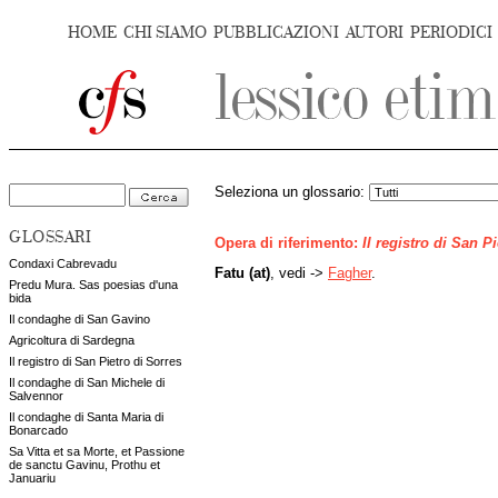
HOME
CHI SIAMO
PUBBLICAZIONI
AUTORI
PERIODICI
Seleziona un glossario:
GLOSSARI
Opera di riferimento:
Il registro di San P
Condaxi Cabrevadu
Fatu (at)
, vedi ->
Fagher
.
Predu Mura. Sas poesias d'una
bida
Il condaghe di San Gavino
Agricoltura di Sardegna
Il registro di San Pietro di Sorres
Il condaghe di San Michele di
Salvennor
Il condaghe di Santa Maria di
Bonarcado
Sa Vitta et sa Morte, et Passione
de sanctu Gavinu, Prothu et
Januariu