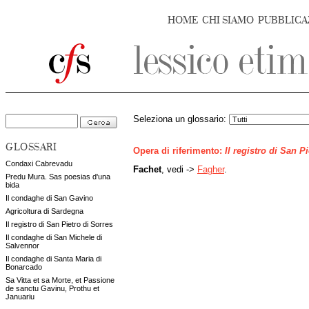
HOME
CHI SIAMO
PUBBLICA
Seleziona un glossario:
GLOSSARI
Opera di riferimento:
Il registro di San P
Condaxi Cabrevadu
Fachet
, vedi ->
Fagher
.
Predu Mura. Sas poesias d'una
bida
Il condaghe di San Gavino
Agricoltura di Sardegna
Il registro di San Pietro di Sorres
Il condaghe di San Michele di
Salvennor
Il condaghe di Santa Maria di
Bonarcado
Sa Vitta et sa Morte, et Passione
de sanctu Gavinu, Prothu et
Januariu