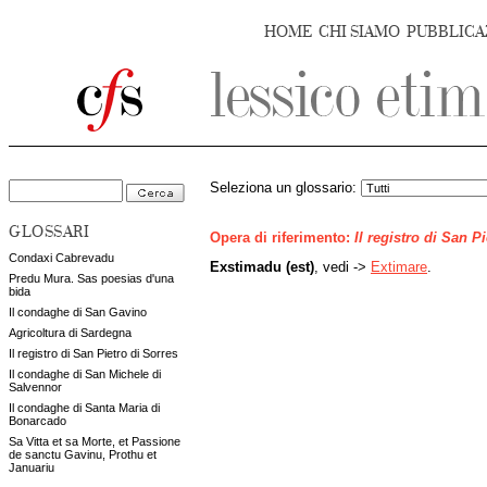
HOME
CHI SIAMO
PUBBLICA
Seleziona un glossario:
GLOSSARI
Opera di riferimento:
Il registro di San P
Condaxi Cabrevadu
Exstimadu (est)
, vedi ->
Extimare
.
Predu Mura. Sas poesias d'una
bida
Il condaghe di San Gavino
Agricoltura di Sardegna
Il registro di San Pietro di Sorres
Il condaghe di San Michele di
Salvennor
Il condaghe di Santa Maria di
Bonarcado
Sa Vitta et sa Morte, et Passione
de sanctu Gavinu, Prothu et
Januariu