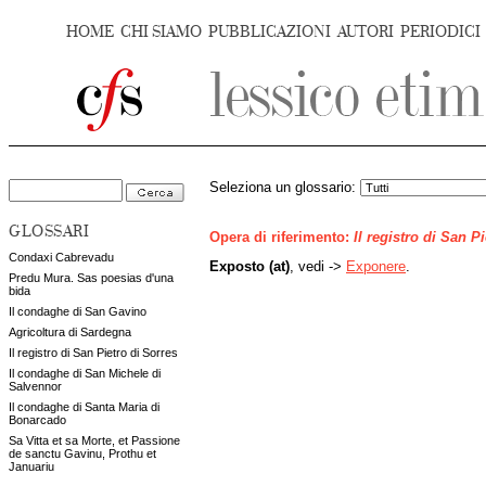
HOME
CHI SIAMO
PUBBLICAZIONI
AUTORI
PERIODICI
Seleziona un glossario:
GLOSSARI
Opera di riferimento:
Il registro di San P
Condaxi Cabrevadu
Exposto (at)
, vedi ->
Exponere
.
Predu Mura. Sas poesias d'una
bida
Il condaghe di San Gavino
Agricoltura di Sardegna
Il registro di San Pietro di Sorres
Il condaghe di San Michele di
Salvennor
Il condaghe di Santa Maria di
Bonarcado
Sa Vitta et sa Morte, et Passione
de sanctu Gavinu, Prothu et
Januariu