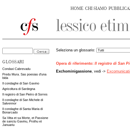
HOME
CHI SIAMO
PUBBLICA
Seleziona un glossario:
GLOSSARI
Opera di riferimento:
Il registro di San P
Condaxi Cabrevadu
Exchominigassione
, vedi ->
Excomunicati
Predu Mura. Sas poesias d'una
bida
Il condaghe di San Gavino
Agricoltura di Sardegna
Il registro di San Pietro di Sorres
Il condaghe di San Michele di
Salvennor
Il condaghe di Santa Maria di
Bonarcado
Sa Vitta et sa Morte, et Passione
de sanctu Gavinu, Prothu et
Januariu