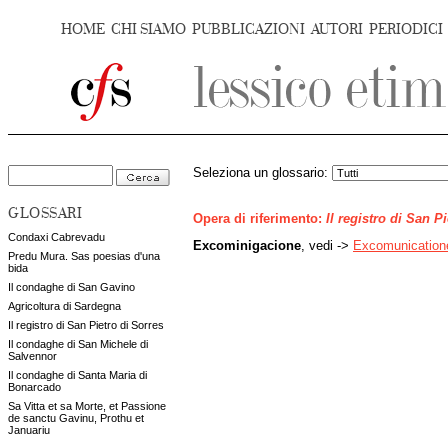
HOME
CHI SIAMO
PUBBLICAZIONI
AUTORI
PERIODICI
Seleziona un glossario:
GLOSSARI
Opera di riferimento:
Il registro di San P
Condaxi Cabrevadu
Excominigacione
, vedi ->
Excomunication
Predu Mura. Sas poesias d'una
bida
Il condaghe di San Gavino
Agricoltura di Sardegna
Il registro di San Pietro di Sorres
Il condaghe di San Michele di
Salvennor
Il condaghe di Santa Maria di
Bonarcado
Sa Vitta et sa Morte, et Passione
de sanctu Gavinu, Prothu et
Januariu